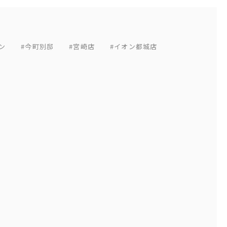
ン
#今町別邸
#宮崎店
#イオン都城店