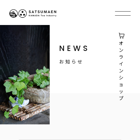
オ
NEWS
ン
ラ
お知らせ
イ
ン
シ
ョ
ッ
プ