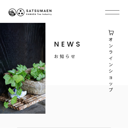
オ
NEWS
ン
ラ
お知らせ
イ
ン
シ
ョ
ッ
プ