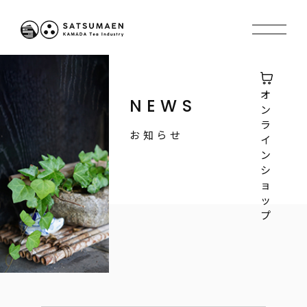
オ
NEWS
ン
ラ
お知らせ
イ
ン
シ
ョ
ッ
プ